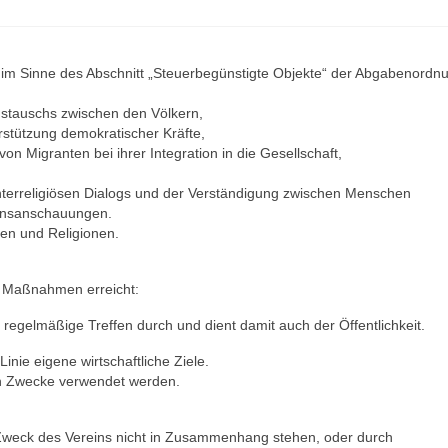
 im Sinne des Abschnitt „Steuerbegünstigte Objekte“ der Abgabenordn
ustauschs zwischen den Völkern,
rstützung demokratischer Kräfte,
on Migranten bei ihrer Integration in die Gesellschaft,
d interreligiösen Dialogs und der Verständigung zwischen Menschen
bensanschauungen.
en und Religionen.
e Maßnahmen erreicht:
 regelmäßige Treffen durch und dient damit auch der Öffentlichkeit.
r Linie eigene wirtschaftliche Ziele.
en Zwecke verwendet werden.
 Zweck des Vereins nicht in Zusammenhang stehen, oder durch